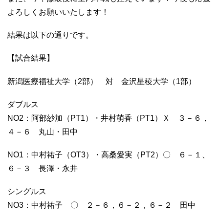
よろしくお願いいたします！
結果は以下の通りです。
【試合結果】
新潟医療福祉大学（
2
部） 対 金沢星稜大学（
1
部）
ダブルス
NO2
：阿部紗加（
PT1
）・井村萌香（
PT1
）Ｘ ３－６，
４－６ 丸山・田中
NO1
：中村祐子（
OT3
）・高桑愛実（
PT2
）〇 ６－１、
６－３ 長澤・永井
シングルス
NO3
：中村祐子 〇 ２－６，６－２，６－２ 田中